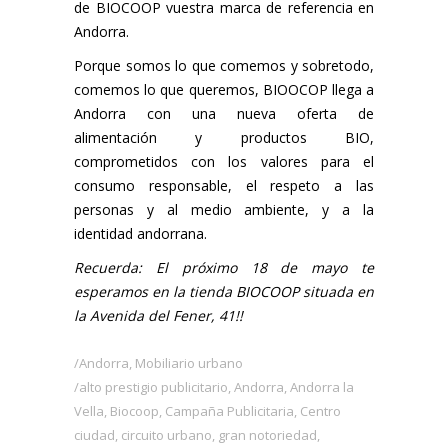
de BIOCOOP vuestra marca de referencia en
Andorra.
Porque somos lo que comemos y sobretodo,
comemos lo que queremos, BIOOCOP llega a
Andorra con una nueva oferta de
alimentación y productos BIO,
comprometidos con los valores para el
consumo responsable, el respeto a las
personas y al medio ambiente, y a la
identidad andorrana.
Recuerda: El próximo 18 de mayo te
esperamos en la tienda BIOCOOP situada en
la Avenida del Fener, 41!!
Andorra
,
Mobiliario urbano
alto prestigio publicitario
,
Andorra
,
Andorra la
Vella
,
Biocoop
,
Campaña Publicitaria
,
Centro
ciudad
,
circuito urbano
,
gran notoriedad
,