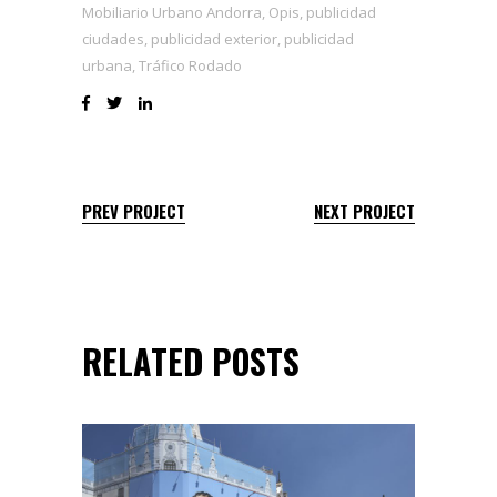
Mobiliario Urbano Andorra
,
Opis
,
publicidad
ciudades
,
publicidad exterior
,
publicidad
urbana
,
Tráfico Rodado
PREV PROJECT
NEXT PROJECT
RELATED POSTS