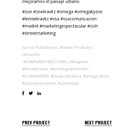
mejoramos el paisaje urbano.
#zoe #zoekravitz #omega #omegabyzoe
#lenniekravitz #vsa #vsacomunicacion
#madrid #marketingespectacular #ooh
#streetmarketing
Lonas Publicitarias
,
Madrid
,
Productos
,
Ubicación
#CAMPAÑAPUBLICITARIA
,
#elegante
,
#lenniekravitz
,
#lonadegranformato
,
#LONAMADRID
,
#lonapublicitaria
,
#omega
,
#vsa
,
#vsacomunicacion
,
#zoekravitz
PREV PROJECT
NEXT PROJECT