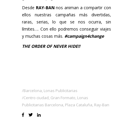
Desde
RAY-BAN
nos animan a compartir con
ellos nuestras campañas más divertidas,
raras, serias, lo que se nos ocurra, sin
límites…. Con ello podremos conseguir viajes
y muchas cosas más.
#campaign4change
THE ORDER OF NEVER HIDE!!
Barcelona
,
Lonas Publicitarias
Centro ciudad
,
Gran Formato
,
Lonas
Publicitarias Barcelona
,
Plaza Cataluña
,
Ray-Ban