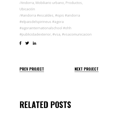
Andorra
,
Mobiliario urbano
,
Productos
,
Ubicación
#andorra #escaldes
,
#opis #andorra
#elpaisdelspirineus #agora
#agorainternationalschool #ohh
#publicidadexterior
,
#vsa
,
#vsacomunicacion
PREV PROJECT
NEXT PROJECT
RELATED POSTS