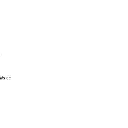
n
más de