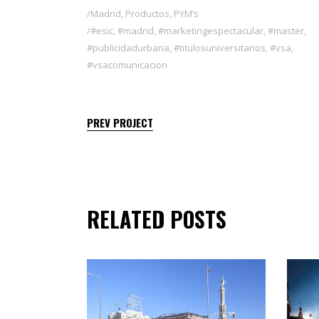
Madrid
,
Productos
,
PYM’s
#esic
,
#madrid
,
#marketingespectacular
,
#master
,
#publicidadurbana
,
#titulosuniversitarios
,
#vsa
,
#vsacomunicacion
PREV PROJECT
RELATED POSTS