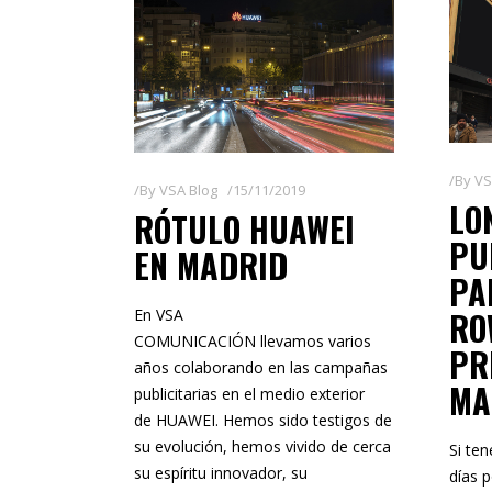
By
VS
By
VSA Blog
15/11/2019
LO
RÓTULO HUAWEI
PU
EN MADRID
PA
RO
En VSA
COMUNICACIÓN llevamos varios
PR
años colaborando en las campañas
MA
publicitarias en el medio exterior
de HUAWEI. Hemos sido testigos de
su evolución, hemos vivido de cerca
Si te
su espíritu innovador, su
días 