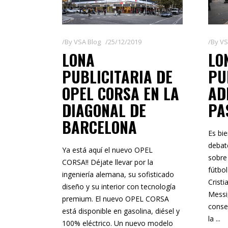
By
VSA Blog
25/12/2019
By
VS
LONA
LO
PUBLICITARIA DE
PU
OPEL CORSA EN LA
AD
DIAGONAL DE
PA
BARCELONA
Es bi
debat
Ya está aquí el nuevo OPEL
sobre
CORSA!! Déjate llevar por la
fútbo
ingeniería alemana, su sofisticado
Crist
diseño y su interior con tecnología
Messi
premium. El nuevo OPEL CORSA
conse
está disponible en gasolina, diésel y
la
100% eléctrico. Un nuevo modelo