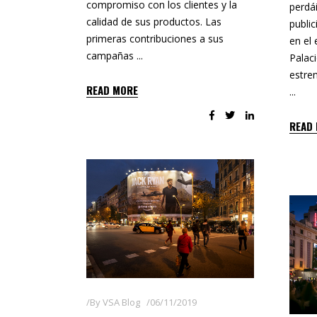
compromiso con los clientes y la
perdá
calidad de sus productos. Las
publi
primeras contribuciones a sus
en el
campañas
Palac
estre
READ MORE
READ
By
VSA Blog
06/11/2019