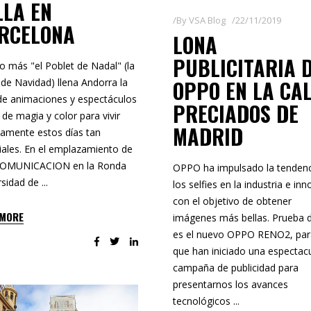
LLA EN
By
VSA Blog
22/11/2019
RCELONA
LONA
PUBLICITARIA 
o más "el Poblet de Nadal" (la
OPPO EN LA CA
 de Navidad) llena Andorra la
 de animaciones y espectáculos
PRECIADOS DE
 de magia y color para vivir
MADRID
samente estos días tan
iales. En el emplazamiento de
COMUNICACION en la Ronda
OPPO ha impulsado la tendenc
rsidad de
los selfies en la industria e in
con el objetivo de obtener
 MORE
imágenes más bellas. Prueba d
es el nuevo OPPO RENO2, par
que han iniciado una espectac
campaña de publicidad para
presentarnos los avances
tecnológicos