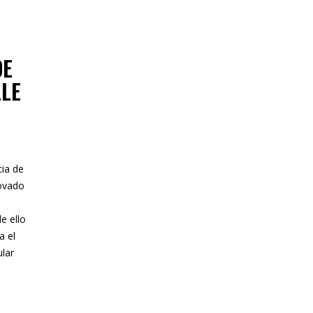
DE
LLE
ia de
novado
e ello
a el
ular