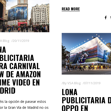
READ MORE
A Blog
20/11/2019
NA
BLICITARIA
RA CARNIVAL
W DE AMAZON
IME VIDEO EN
By
VSA Blog
07/11/2019
DRID
LONA
PUBLICITARIA 
néis la opción de pasear estos
OPPO EN
por la Gran Vía de Madrid no os