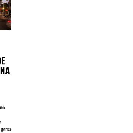
DE
ENA
bir
n
ugares