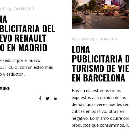
A Blog
04/11/2019
NA
BLICITARIA DEL
EVO RENAULT
By
VSA Blog
30/10/2019
IO EN MADRID
LONA
PUBLICITARIA 
e seducir por el nuevo
TURISMO DE VI
LT CLIO, con un estilo más
EN BARCELONA
o y seductor
 MORE
Hoy en día estamos todos
expuestos a la opinión de los
demás, unas veces puedes reci
críticas en positivo, otras en
negativo. Lo mismo ocurre co
productos que consumimos, l