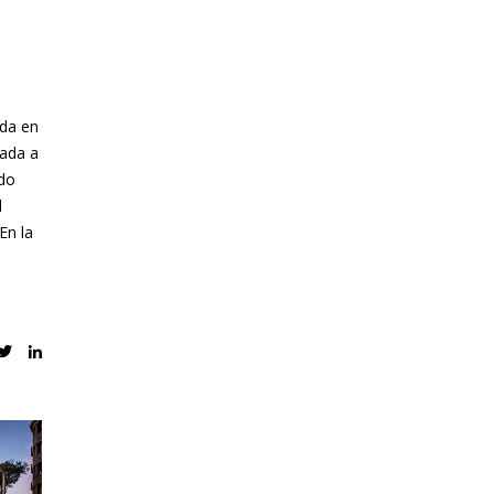
ada en
cada a
ndo
l
En la