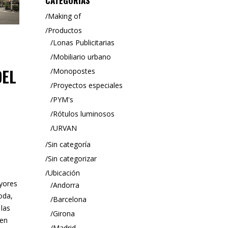
CATEGORÍAS
Making of
Productos
Lonas Publicitarias
Mobiliario urbano
DEL
Monopostes
Proyectos especiales
PYM's
Rótulos luminosos
URVAN
Sin categoría
Sin categorizar
Ubicación
ayores
Andorra
oda,
Barcelona
 las
Girona
 en
Madrid