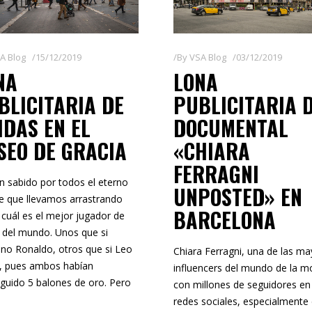
A Blog
15/12/2019
By
VSA Blog
03/12/2019
NA
LONA
BLICITARIA DE
PUBLICITARIA 
IDAS EN EL
DOCUMENTAL
SEO DE GRACIA
«CHIARA
FERRAGNI
en sabido por todos el eterno
UNPOSTED» EN
e que llevamos arrastrando
BARCELONA
 cuál es el mejor jugador de
l del mundo. Unos que si
iano Ronaldo, otros que si Leo
Chiara Ferragni, una de las m
, pues ambos habían
influencers del mundo de la m
guido 5 balones de oro. Pero
con millones de seguidores en
redes sociales, especialmente