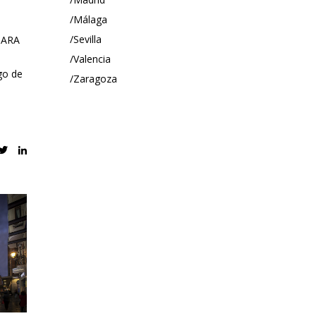
Málaga
Sevilla
IARA
Valencia
go de
Zaragoza