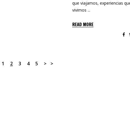
que viajamos, experiencias qu
vivimos
READ MORE
1
2
3
4
5