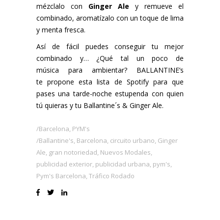
mézclalo con
Ginger Ale
y remueve el
combinado, aromatízalo con un toque de lima
y menta fresca.
Así de fácil puedes conseguir tu mejor
combinado y… ¿Qué tal un poco de
música para ambientar? BALLANTINE’s
te propone esta
lista de Spotify
para que
pases una tarde-noche estupenda con quien
tú quieras y tu Ballantine´s & Ginger Ale.
Barcelona
,
PYM's
Ballantine's
,
Barcelona
,
circuito urbano
,
Ginger
Ale
,
gran notoriedad
,
Nuevos Modales
,
publicidad exterior
,
publicidad urbana
,
pym's
,
Pym's Barcelona
,
Tráfico Rodado