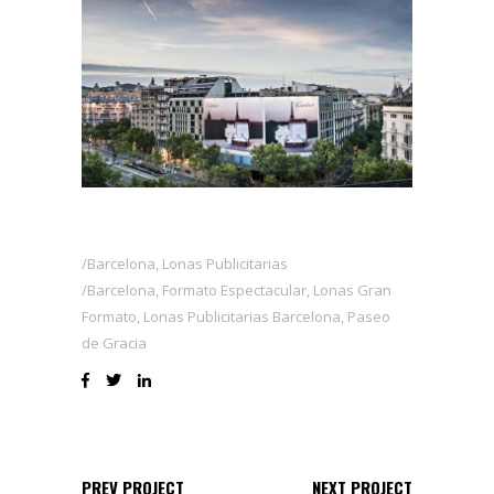
Barcelona
,
Lonas Publicitarias
Barcelona
,
Formato Espectacular
,
Lonas Gran
Formato
,
Lonas Publicitarias Barcelona
,
Paseo
de Gracia
PREV PROJECT
NEXT PROJECT