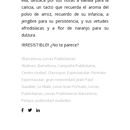
ella, destaca por sus notas a vainilla para la
caricia, un tacto que recuerda el aroma del
polvo de arroz, recuerdo de su infancia, a
jengibre para su persistencia, y sus virtudes
afrodisíacas y a flor de naranjo para su
dulzura.
IRRESISTIBLE!! ¿No te parece?
Barcelona
,
Lonas Publicitarias
Balmes
,
Barcelona
,
Campaña Publicitaria
,
Centro ciudad
,
Classique
,
Espectacular
,
Formato
Espectacular
,
gran notoriedad
,
Jean Paul
Gaultier
,
Le Male
,
Lona Gran Formato
,
Lonas
Publicitarias
,
Lonas Publicitarias Barcelona
,
Pelayo
,
publicidad ciudades