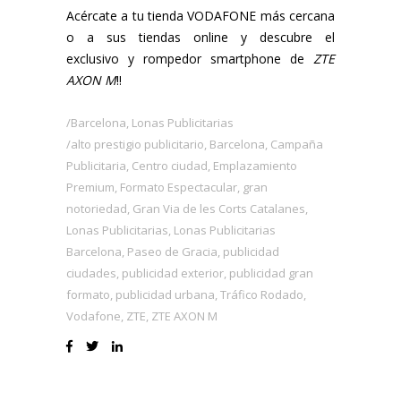
Acércate a tu
tienda
VODAFONE más cercana
o a sus
tiendas online
y descubre el
exclusivo y rompedor smartphone de
ZTE
AXON M
!!
Barcelona
,
Lonas Publicitarias
alto prestigio publicitario
,
Barcelona
,
Campaña
Publicitaria
,
Centro ciudad
,
Emplazamiento
Premium
,
Formato Espectacular
,
gran
notoriedad
,
Gran Via de les Corts Catalanes
,
Lonas Publicitarias
,
Lonas Publicitarias
Barcelona
,
Paseo de Gracia
,
publicidad
ciudades
,
publicidad exterior
,
publicidad gran
formato
,
publicidad urbana
,
Tráfico Rodado
,
Vodafone
,
ZTE
,
ZTE AXON M