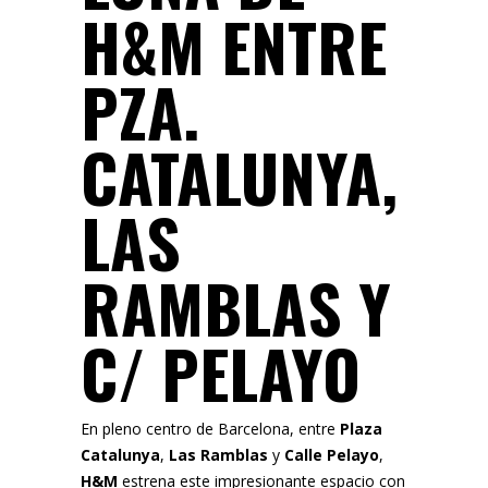
H&M ENTRE
PZA.
CATALUNYA,
LAS
RAMBLAS Y
C/ PELAYO
En pleno centro de Barcelona, entre
Plaza
Catalunya
,
Las Ramblas
y
Calle Pelayo
,
H&M
estrena este impresionante espacio con