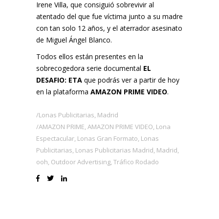
Irene Villa, que consiguió sobrevivir al
atentado del que fue víctima junto a su madre
con tan solo 12 años, y el aterrador asesinato
de Miguel Ángel Blanco.
Todos ellos están presentes en la
sobrecogedora serie documental
EL
DESAFIO: ETA
que podrás ver a partir de hoy
en la plataforma
AMAZON PRIME VIDEO
.
Lonas Publicitarias
,
Madrid
AMAZON PRIME
,
AMAZON PRIME VIDEO
,
Lona
Espectacular
,
Lonas Gran Formato
,
Lonas
Publicitarias
,
Lonas Publicitarias Madrid
,
Madrid
,
ooh
,
Outdoor Advertising
,
Tráfico Rodado