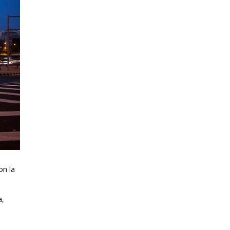
on la
a,