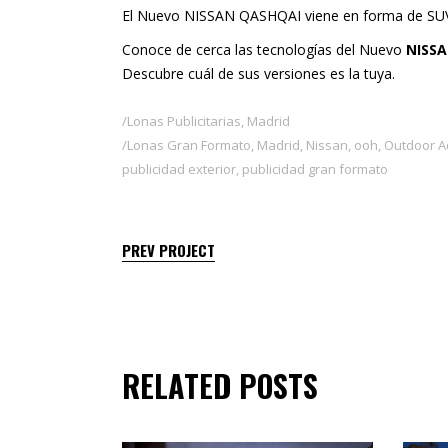
El Nuevo NISSAN QASHQAI viene en forma de SUV 
Conoce de cerca las tecnologías del Nuevo
NISS
Descubre cuál de sus versiones es la
tuya
.
Lonas Publicitarias
,
Madrid
Lonas Gran Formato
,
Madrid
,
Nissan
,
ooh
,
Outdoor A
publicidad exterior
,
publicidad gran formato
PREV PROJECT
RELATED POSTS