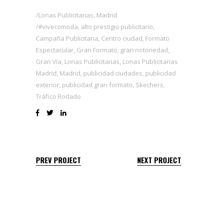
Lonas Publicitarias
,
Madrid
#vivecomoda
,
alto prestigio publicitario
,
Campaña Publicitaria
,
Centro ciudad
,
Formato
Espectacular
,
Gran Formato
,
gran notoriedad
,
Gran Vía
,
Lonas Publicitarias
,
Lonas Publicitarias
Madrid
,
Madrid
,
publicidad ciudades
,
publicidad
exterior
,
publicidad gran formato
,
Skechers
,
Tráfico Rodado
PREV PROJECT
NEXT PROJECT