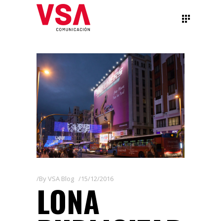
By
VSA Blog
15/12/2016
LONA