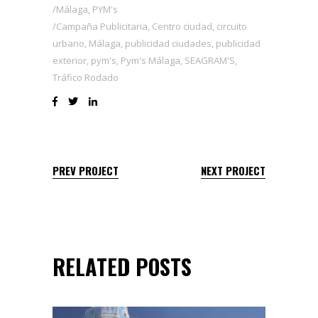
Málaga
,
PYM's
Campaña Publicitaria
,
Centro ciudad
,
circuito
urbano
,
Málaga
,
publicidad ciudades
,
publicidad
exterior
,
pym's
,
Pym's Málaga
,
SEAGRAM'S
,
Tráfico Rodado
PREV PROJECT
NEXT PROJECT
RELATED POSTS