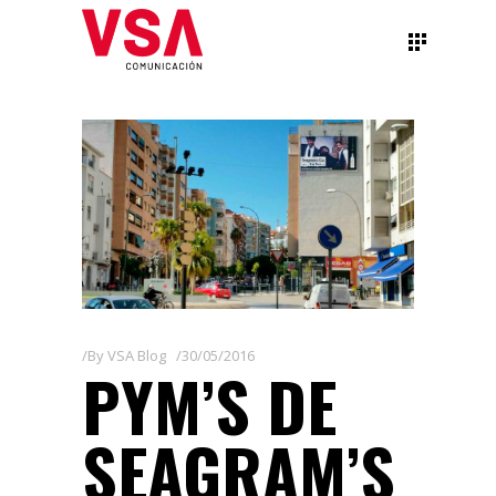
By
VSA Blog
30/05/2016
PYM’S DE
SEAGRAM’S