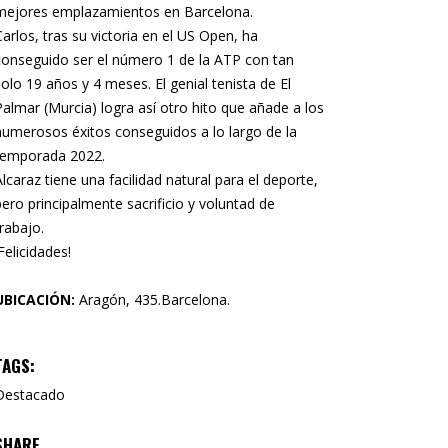
mejores emplazamientos en Barcelona.
Carlos, tras su victoria en el US Open, ha
conseguido ser el número 1 de la ATP con tan
solo 19 años y 4 meses. El genial tenista de El
Palmar (Murcia) logra así otro hito que añade a los
numerosos éxitos conseguidos a lo largo de la
temporada 2022.
Alcaraz tiene una facilidad natural para el deporte,
pero principalmente sacrificio y voluntad de
trabajo.
!Felicidades!
UBICACIÓN:
Aragón, 435.Barcelona.
TAGS:
Destacado
SHARE